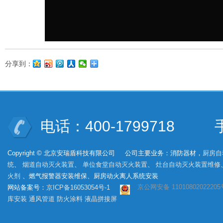
分享到：
电话：400-1799718 手机
Copyright © 北京安瑞盾科技有限公司 公司主要业务：消防器材，
厨房自
统
、
烟道自动灭火装置
、
单位食堂自动灭火装置
、
灶台自动灭火装置维修
火剂
、燃气报警器安装维保、厨房动火离人系统安装
京公网安备 11010802022205
网站备案号：
京ICP备16053054号-1
库安装
通风管道
防火涂料
液晶拼接屏