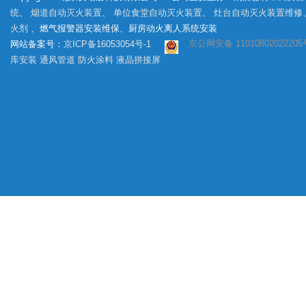
统
、
烟道自动灭火装置
、
单位食堂自动灭火装置
、
灶台自动灭火装置维修
火剂
、燃气报警器安装维保、厨房动火离人系统安装
京公网安备 11010802022205
网站备案号：
京ICP备16053054号-1
库安装
通风管道
防火涂料
液晶拼接屏